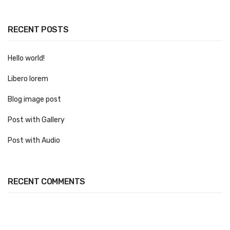
Kumlama Folyo
RECENT POSTS
One Way Vision
Takvim
Hello world!
Poster Baskı
Libero lorem
Display Ürünler
Blog image post
Alüminyum Çerçeveler
Post with Gallery
Fasülye Stand
Post with Audio
Fuar Stand Kaplama
Örümcek Stand
RECENT COMMENTS
Park Dubası
Plaketler