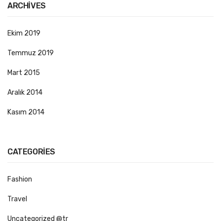
ARCHIVES
Roll-Up
Strafor Malzemeleri
Ekim 2019
X-Banner
Temmuz 2019
Yönlendirme Tabelaları
Mart 2015
Promosyon – Kişiye Özel Baskı
Aralık 2014
Anahtarlık
Kasım 2014
Bardak Altlığı
Bez Çanta Baskı
CATEGORIES
Duvar Saati
Fashion
Kitap Ayracı
Travel
Küllük
Uncategorized @tr