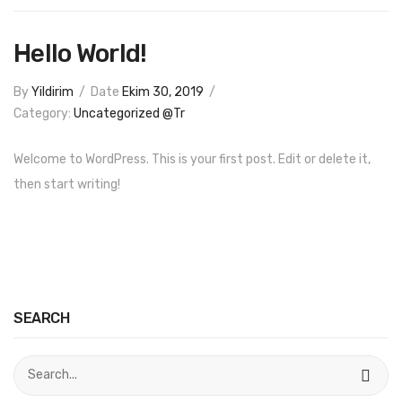
Canvas – Tuval Bezi
Hello World!
Broşür ve İnsert
By
Yildirim
/
Date
Ekim 30, 2019
/
Dönkart
Category:
Uncategorized @tr
Cepli Dosya
Welcome to WordPress. This is your first post. Edit or delete it,
Duratrans
then start writing!
Duvar Kağıdı
Folyo Baskı
Foreks
Fotoblok
SEARCH
Kartvizit
Katalog