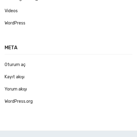
Kumbara
Videos
Kupa Bardak Baskı
WordPress
Magnet
Puzzle
META
Rozet
Şapka Baskı
Oturum aç
T-shirt Baskı
Kayıt akışı
Taş Baskı
Yorum akışı
Termos
WordPress.org
Yaka İsimlikleri
Plastik Yaka İsimliği