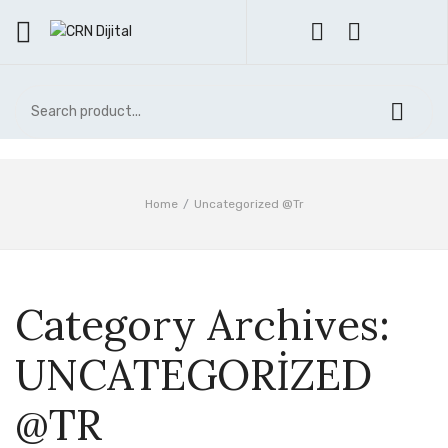
ANA SAYFA
ÜRÜNLERIMIZ
Free Delivery:
Take advantage of
Soğuk UV DTF Baskı
our time to save event
Grafik Tasarım
Home
/
Uncategorized @tr
Call Support: (+800) 123 456 789
Logo Tasarım
Grafik Tasarım ve Uygulama Desteği
Category Archives:
Dijital Baskı
UNCATEGORIZED
Araç Giydirme
Avrupa Branda
@TR
Baskes